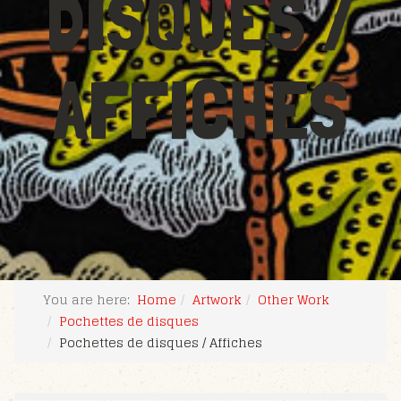
DISQUES /
AFFICHES
You are here:
Home
Artwork
Other Work
Pochettes de disques
Pochettes de disques / Affiches