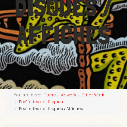
DISQUES /
AFFICHES
You are here:
Home
Artwork
Other Work
Pochettes de disques
Pochettes de disques / Affiches