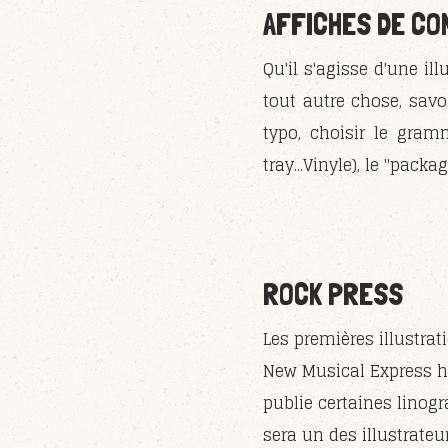
AFFICHES DE C
Qu'il s'agisse d'une il
tout autre chose, sav
typo, choisir le gram
tray...Vinyle), le "packa
ROCK PRESS
Les premières illustrat
New Musical Express he
publie certaines linogr
sera un des illustrate