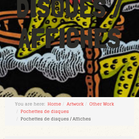
DISQUES /
AFFICHES
You are here:
Home
Artwork
Other Work
Pochettes de disques
Pochettes de disques / Affiches