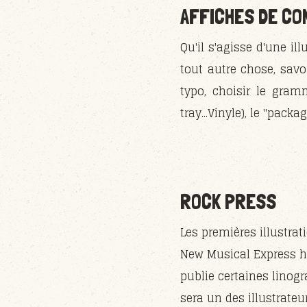
AFFICHES DE C
Qu'il s'agisse d'une il
tout autre chose, sav
typo, choisir le gram
tray...Vinyle), le "packa
ROCK PRESS
Les premières illustrat
New Musical Express he
publie certaines linogr
sera un des illustrate