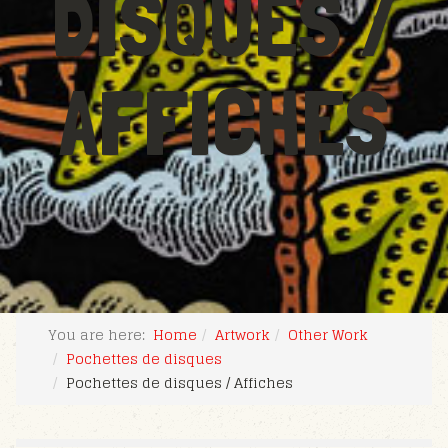
DISQUES /
AFFICHES
You are here:
Home
Artwork
Other Work
Pochettes de disques
Pochettes de disques / Affiches