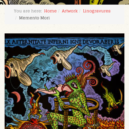
You are here:
Home
Artwork
Linogravures
Memento Mori